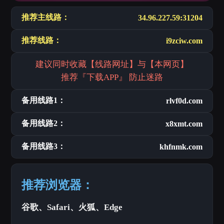
推荐主线路：
34.96.227.59:31204
推荐线路：
i9zciw.com
建议同时收藏【线路网址】与【本网页】
推荐『下载APP』 防止迷路
备用线路1：
rlvf0d.com
备用线路2：
x8xmt.com
备用线路3：
khfnmk.com
推荐浏览器：
谷歌、Safari、火狐、Edge